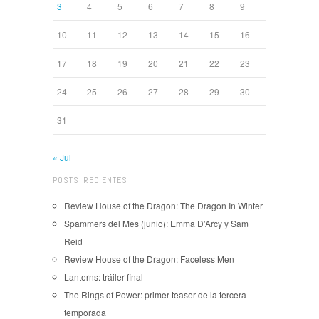
3
4
5
6
7
8
9
10
11
12
13
14
15
16
17
18
19
20
21
22
23
24
25
26
27
28
29
30
31
« Jul
POSTS RECIENTES
Review House of the Dragon: The Dragon In Winter
Spammers del Mes (junio): Emma D’Arcy y Sam
Reid
Review House of the Dragon: Faceless Men
Lanterns: tráiler final
The Rings of Power: primer teaser de la tercera
temporada