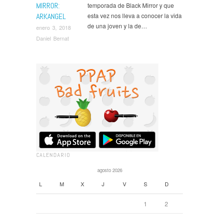
MIRROR:
temporada de Black Mirror y que
ARKANGEL
esta vez nos lleva a conocer la vida
de una joven y la de…
enero 3, 2018
Daniel Bernat
CALENDARIO
agosto 2026
L
M
X
J
V
S
D
1
2