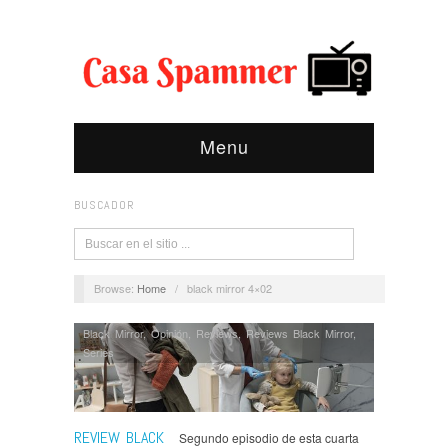
Menu
BUSCADOR
Browse:
Home
/
black mirror 4×02
Black Mirror
,
Opinión
,
Reviews
,
Reviews Black Mirror
,
Series
REVIEW BLACK
Segundo episodio de esta cuarta