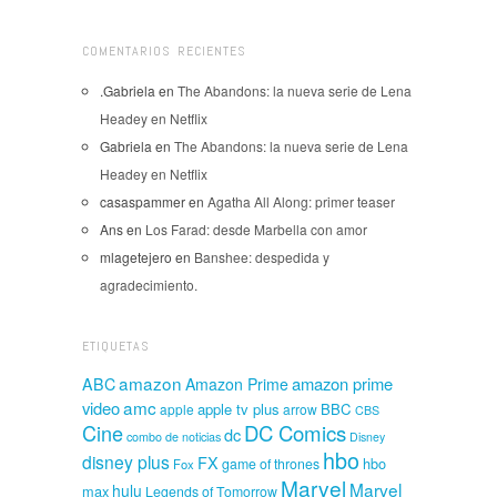
COMENTARIOS RECIENTES
.Gabriela
en
The Abandons: la nueva serie de Lena
Headey en Netflix
Gabriela
en
The Abandons: la nueva serie de Lena
Headey en Netflix
casaspammer
en
Agatha All Along: primer teaser
Ans
en
Los Farad: desde Marbella con amor
mlagetejero
en
Banshee: despedida y
agradecimiento.
ETIQUETAS
amazon
amazon prime
ABC
Amazon Prime
amc
video
apple tv plus
BBC
apple
arrow
CBS
Cine
DC Comics
dc
combo de noticias
Disney
hbo
disney plus
FX
hbo
game of thrones
Fox
Marvel
Marvel
hulu
max
Legends of Tomorrow